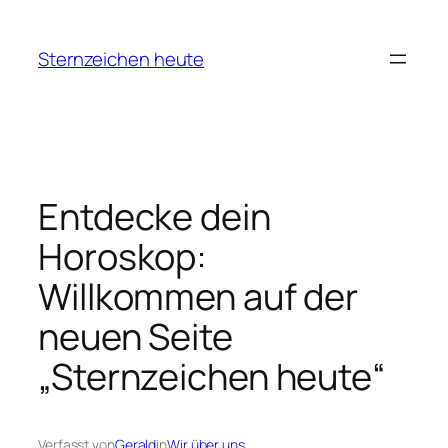
Zum
Inhalt
Sternzeichen heute
springen
Entdecke dein
Horoskop:
Willkommen auf der
neuen Seite
„Sternzeichen heute“
Verfasst von
Gerald
in
Wir über uns